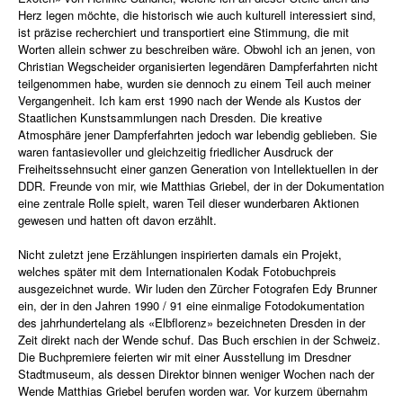
Herz legen möchte, die historisch wie auch kulturell interessiert sind,
ist präzise recherchiert und transportiert eine Stimmung, die mit
Worten allein schwer zu beschreiben wäre. Obwohl ich an jenen, von
Christian Wegscheider organisierten legendären Dampferfahrten nicht
teilgenommen habe, wurden sie dennoch zu einem Teil auch meiner
Vergangenheit. Ich kam erst 1990 nach der Wende als Kustos der
Staatlichen Kunstsammlungen nach Dresden. Die kreative
Atmosphäre jener Dampferfahrten jedoch war lebendig geblieben. Sie
waren fantasievoller und gleichzeitig friedlicher Ausdruck der
Freiheitssehnsucht einer ganzen Generation von Intellektuellen in der
DDR. Freunde von mir, wie Matthias Griebel, der in der Dokumentation
eine zentrale Rolle spielt, waren Teil dieser wunderbaren Aktionen
gewesen und hatten oft davon erzählt.
Nicht zuletzt jene Erzählungen inspirierten damals ein Projekt,
welches später mit dem Internationalen Kodak Fotobuchpreis
ausgezeichnet wurde. Wir luden den Zürcher Fotografen Edy Brunner
ein, der in den Jahren 1990 / 91 eine einmalige Fotodokumentation
des jahrhundertelang als «Elbflorenz» bezeichneten Dresden in der
Zeit direkt nach der Wende schuf. Das Buch erschien in der Schweiz.
Die Buchpremiere feierten wir mit einer Ausstellung im Dresdner
Stadtmuseum, als dessen Direktor binnen weniger Wochen nach der
Wende Matthias Griebel berufen worden war. Vor kurzem übernahm