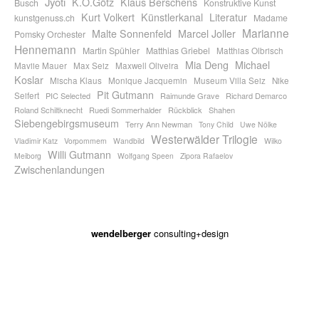
Jyoti
K.O.Götz
Klaus Berschens
Busch
Konstruktive Kunst
Kurt Volkert
Künstlerkanal
Literatur
kunstgenuss.ch
Madame
Marianne
Malte Sonnenfeld
Marcel Joller
Pomsky Orchester
Hennemann
Martin Spühler
Matthias Griebel
Matthias Olbrisch
Mia Deng
Michael
Maviie Mauer
Max Seiz
Maxwell Oliveira
Koslar
Mischa Klaus
Monique Jacquemin
Museum Villa Seiz
Nike
Pit Gutmann
Seifert
PIC Selected
Raimunde Grave
Richard Demarco
Roland Schiltknecht
Ruedi Sommerhalder
Rückblick
Shahen
Siebengebirgsmuseum
Terry Ann Newman
Tony Child
Uwe Nölke
Westerwälder Trilogie
Vladimir Katz
Vorpommern
Wandbild
Wilko
Willi Gutmann
Meiborg
Wolfgang Speen
Zipora Rafaelov
Zwischenlandungen
wendelberger
consulting+design