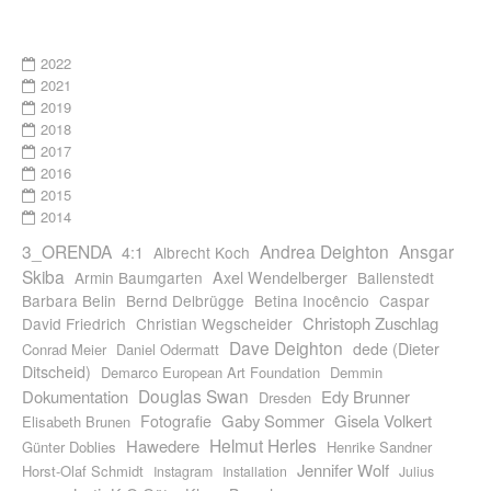
2022
2021
2019
2018
2017
2016
2015
2014
3_ORENDA
Andrea Deighton
Ansgar
4:1
Albrecht Koch
Skiba
Armin Baumgarten
Axel Wendelberger
Ballenstedt
Barbara Belin
Bernd Delbrügge
Betina Inocêncio
Caspar
Christoph Zuschlag
David Friedrich
Christian Wegscheider
Dave Deighton
dede (Dieter
Conrad Meier
Daniel Odermatt
Ditscheid)
Demarco European Art Foundation
Demmin
Douglas Swan
Dokumentation
Edy Brunner
Dresden
Gaby Sommer
Gisela Volkert
Fotografie
Elisabeth Brunen
Helmut Herles
Hawedere
Günter Doblies
Henrike Sandner
Jennifer Wolf
Horst-Olaf Schmidt
Instagram
Installation
Julius