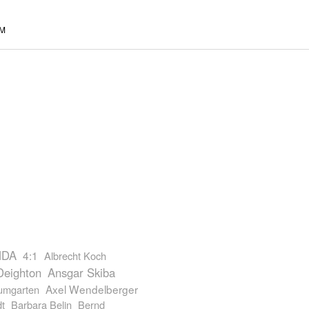
M
NDA
4:1
Albrecht Koch
Deighton
Ansgar Skiba
Axel Wendelberger
umgarten
dt
Barbara Belin
Bernd