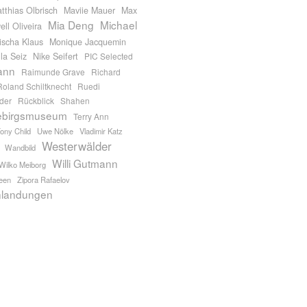
tthias Olbrisch
Maviie Mauer
Max
Mia Deng
Michael
ll Oliveira
ischa Klaus
Monique Jacquemin
la Seiz
Nike Seifert
PIC Selected
ann
Raimunde Grave
Richard
Roland Schiltknecht
Ruedi
der
Rückblick
Shahen
ebirgsmuseum
Terry Ann
ony Child
Uwe Nölke
Vladimir Katz
Westerwälder
Wandbild
Willi Gutmann
Wilko Meiborg
een
Zipora Rafaelov
nlandungen