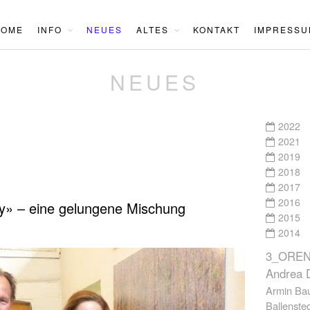
HOME
INFO
NEUES
ALTES
KONTAKT
IMPRESSU
NEUES
2022
2021
2019
2018
2017
2016
» – eine gelungene Mischung
2015
2014
3_ORE
Andrea 
Armin Ba
Ballenste