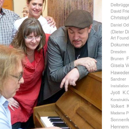
Delbrügg
David Frie
Christop
Daniel Od
(Dieter D
Art Found
Dokumen
Dresden
F
Brunen
Gisela V
Hawede
Sandner
Installation
Jyoti
K.
Konstrukti
Volkert
K
Madame Po
Sonnenfe
Hennem