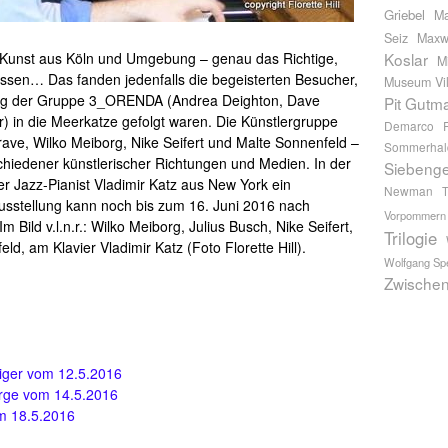
Griebel
Ma
Seiz
Maxwe
 Kunst aus Köln und Umgebung – genau das Richtige,
Koslar
M
ssen… Das fanden jedenfalls die begeisterten Besucher,
Museum Vil
ung der Gruppe 3_ORENDA (Andrea Deighton, Dave
Pit Gutm
 in die Meerkatze gefolgt waren. Die Künstlergruppe
Demarco
ave, Wilko Meiborg, Nike Seifert und Malte Sonnenfeld –
Sommerhal
chiedener künstlerischer Richtungen und Medien. In der
Siebeng
er Jazz-Pianist Vladimir Katz aus New York ein
Newman
T
usstellung kann noch bis zum 16. Juni 2016 nach
Vorpommern
Bild v.l.n.r.: Wilko Meiborg, Julius Busch, Nike Seifert,
Trilogie
, am Klavier Vladimir Katz (Foto Florette Hill).
Wolfgang Sp
Zwische
iger vom 12.5.2016
irge vom 14.5.2016
m 18.5.2016