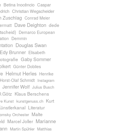
e
Betina Inocêncio
Caspar
drich
Christian Wegscheider
h Zuschlag
Conrad Meier
Dave Deighton
dede
ermatt
itscheid)
Demarco European
ation
Demmin
Douglas Swan
tation
Edy Brunner
Elisabeth
otografie
Gaby Sommer
olkert
Günter Doblies
Helmut Herles
re
Henrike
Horst-Olaf Schmidt
Instagram
Jennifer Wolf
Julius Busch
O.Götz
Klaus Berschens
Kurt
ve Kunst
kunstgenuss.ch
ünstlerkanal
Literatur
Malte
msky Orchester
Marianne
ld
Marcel Joller
ann
Martin Spühler
Matthias