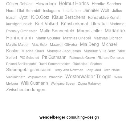
Helmut Herles
Hawedere
Günter Doblies
Henrike Sandner
Jennifer Wolf
Horst-Olaf Schmidt
Instagram
Installation
Julius
Jyoti
K.O.Götz
Klaus Berschens
Busch
Konstruktive Kunst
Kurt Volkert
Künstlerkanal
Literatur
kunstgenuss.ch
Madame
Marianne
Malte Sonnenfeld
Marcel Joller
Pomsky Orchester
Hennemann
Martin Spühler
Matthias Griebel
Matthias Olbrisch
Mia Deng
Michael
Maviie Mauer
Max Seiz
Maxwell Oliveira
Koslar
Mischa Klaus
Monique Jacquemin
Museum Villa Seiz
Nike
Pit Gutmann
Seifert
PIC Selected
Raimunde Grave
Richard Demarco
Roland Schiltknecht
Ruedi Sommerhalder
Rückblick
Shahen
Siebengebirgsmuseum
Terry Ann Newman
Tony Child
Uwe Nölke
Westerwälder Trilogie
Vladimir Katz
Vorpommern
Wandbild
Wilko
Willi Gutmann
Meiborg
Wolfgang Speen
Zipora Rafaelov
Zwischenlandungen
wendelberger
consulting+design