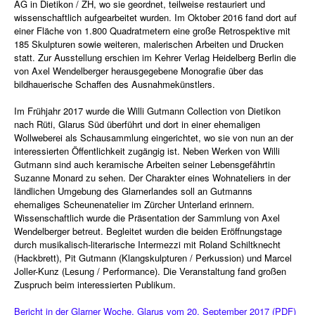
AG in Dietikon / ZH, wo sie geordnet, teilweise restauriert und
wissenschaftlich aufgearbeitet wurden. Im Oktober 2016 fand dort auf
einer Fläche von 1.800 Quadratmetern eine große Retrospektive mit
185 Skulpturen sowie weiteren, malerischen Arbeiten und Drucken
statt. Zur Ausstellung erschien im Kehrer Verlag Heidelberg Berlin die
von Axel Wendelberger herausgegebene Monografie über das
bildhauerische Schaffen des Ausnahmekünstlers.
Im Frühjahr 2017 wurde die Willi Gutmann Collection von Dietikon
nach Rüti, Glarus Süd überführt und dort in einer ehemaligen
Wollweberei als Schausammlung eingerichtet, wo sie von nun an der
interessierten Öffentlichkeit zugängig ist. Neben Werken von Willi
Gutmann sind auch keramische Arbeiten seiner Lebensgefährtin
Suzanne Monard zu sehen. Der Charakter eines Wohnateliers in der
ländlichen Umgebung des Glarnerlandes soll an Gutmanns
ehemaliges Scheunenatelier im Zürcher Unterland erinnern.
Wissenschaftlich wurde die Präsentation der Sammlung von Axel
Wendelberger betreut. Begleitet wurden die beiden Eröffnungstage
durch musikalisch-literarische Intermezzi mit Roland Schiltknecht
(Hackbrett), Pit Gutmann (Klangskulpturen / Perkussion) und Marcel
Joller-Kunz (Lesung / Performance). Die Veranstaltung fand großen
Zuspruch beim interessierten Publikum.
Bericht in der Glarner Woche, Glarus vom 20. September 2017 (PDF)