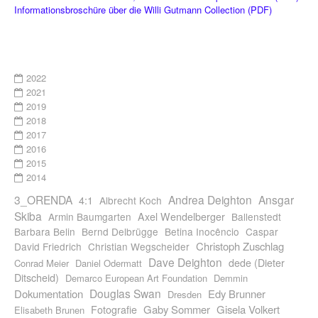
Informationsbroschüre über die Willi Gutmann Collection (PDF)
2022
2021
2019
2018
2017
2016
2015
2014
3_ORENDA
Andrea Deighton
Ansgar
4:1
Albrecht Koch
Skiba
Armin Baumgarten
Axel Wendelberger
Ballenstedt
Barbara Belin
Bernd Delbrügge
Betina Inocêncio
Caspar
Christoph Zuschlag
David Friedrich
Christian Wegscheider
Dave Deighton
dede (Dieter
Conrad Meier
Daniel Odermatt
Ditscheid)
Demarco European Art Foundation
Demmin
Douglas Swan
Dokumentation
Edy Brunner
Dresden
Gaby Sommer
Gisela Volkert
Fotografie
Elisabeth Brunen